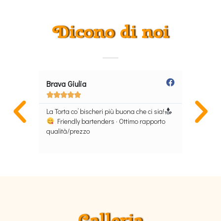
Dicono di noi
Brava Giulia
Anna D








 indietro
La Torta co’ bischeri più buona che ci sia!
Locale se
Friendly bartenders · Ottimo rapporto
La APP Gr
qualità/prezzo
aggiorna 
locali di 
Galleria